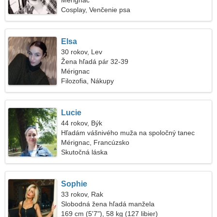
Mérignac
Cosplay, Venčenie psa
Elsa
30 rokov, Lev
Žena hľadá pár 32-39
Mérignac
Filozofia, Nákupy
Lucie
44 rokov, Býk
Hľadám vášnivého muža na spoločný tanec
Mérignac, Francúzsko
Skutočná láska
Sophie
33 rokov, Rak
Slobodná žena hľadá manžela
169 cm (5'7"), 58 kg (127 libier)