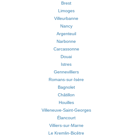
Brest
Limoges
Villeurbanne
Nancy
Argenteuil
Narbonne
Carcassonne
Douai
Istres
Gennevilliers
Romans-sur-Isère
Bagnolet
Châtillon
Houilles
Villeneuve-Saint-Georges
Élancourt
Villiers-sur-Marne
Le Kremlin-Bicêtre