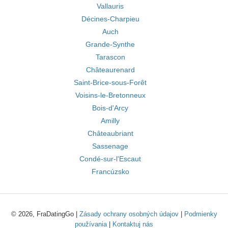
Vallauris
Décines-Charpieu
Auch
Grande-Synthe
Tarascon
Châteaurenard
Saint-Brice-sous-Forêt
Voisins-le-Bretonneux
Bois-d'Arcy
Amilly
Châteaubriant
Sassenage
Condé-sur-l'Escaut
Francúzsko
© 2026, FraDatingGo |
Zásady ochrany osobných údajov
|
Podmienky
používania
|
Kontaktuj nás