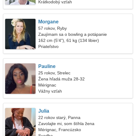
Krátkodobý vzťah
Morgane
57 rokov, Ryby
Zaujímam sa o bowling a potápanie
162 cm (5'4"), 61 kg (134 libier)
Priateľstvo
Pauline
25 rokov, Strelec
Žena hľadá muža 28-32
Mérignac
Vážny vzťah
Julia
22 rokov starý, Panna
Zavolajte mi, som štíhla žena
Mérignac, Francúzsko
Svadba