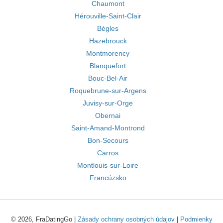
Chaumont
Hérouville-Saint-Clair
Bègles
Hazebrouck
Montmorency
Blanquefort
Bouc-Bel-Air
Roquebrune-sur-Argens
Juvisy-sur-Orge
Obernai
Saint-Amand-Montrond
Bon-Secours
Carros
Montlouis-sur-Loire
Francúzsko
© 2026, FraDatingGo |
Zásady ochrany osobných údajov
|
Podmienky