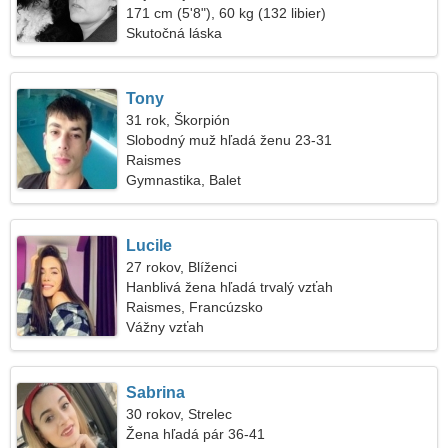
171 cm (5'8"), 60 kg (132 libier)
Skutočná láska
Tony
31 rok, Škorpión
Slobodný muž hľadá ženu 23-31
Raismes
Gymnastika, Balet
Lucile
27 rokov, Blíženci
Hanblivá žena hľadá trvalý vzťah
Raismes, Francúzsko
Vážny vzťah
Sabrina
30 rokov, Strelec
Žena hľadá pár 36-41