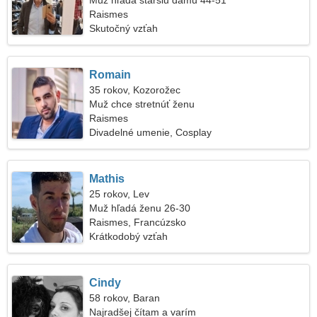
Muž hľadá staršiu dámu 44-51
Raismes
Skutočný vzťah
Romain
35 rokov, Kozorožec
Muž chce stretnúť ženu
Raismes
Divadelné umenie, Cosplay
Mathis
25 rokov, Lev
Muž hľadá ženu 26-30
Raismes, Francúzsko
Krátkodobý vzťah
Cindy
58 rokov, Baran
Najradšej čítam a varím