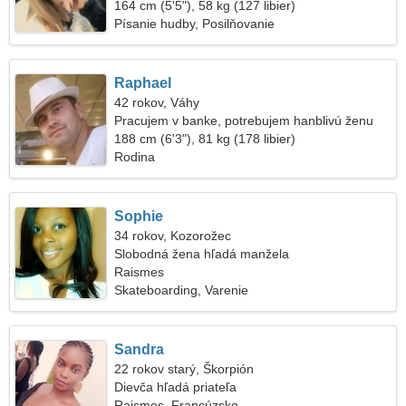
164 cm (5'5"), 58 kg (127 libier)
Písanie hudby, Posilňovanie
Raphael
42 rokov, Váhy
Pracujem v banke, potrebujem hanblivú ženu
188 cm (6'3"), 81 kg (178 libier)
Rodina
Sophie
34 rokov, Kozorožec
Slobodná žena hľadá manžela
Raismes
Skateboarding, Varenie
Sandra
22 rokov starý, Škorpión
Dievča hľadá priateľa
Raismes, Francúzsko