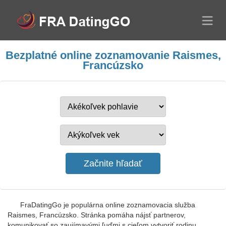
Bezplatné online zoznamovanie Raismes,
Francúzsko
FraDatingGo je populárna online zoznamovacia služba
Raismes, Francúzsko. Stránka pomáha nájsť partnerov,
komunikovať so zaujímavými ľuďmi s cieľom vytvoriť rodinu.