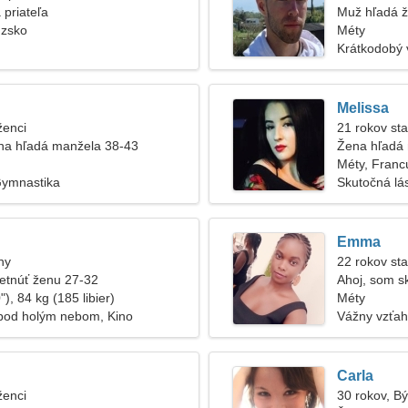
 priateľa
Muž hľadá 
úzsko
Méty
Krátkodobý 
Melissa
ženci
21 rokov sta
na hľadá manžela 38-43
Žena hľadá
Méty, Franc
Gymnastika
Skutočná lá
Emma
hy
22 rokov sta
etnúť ženu 27-32
Ahoj, som s
), 84 kg (185 libier)
Méty
pod holým nebom, Kino
Vážny vzťah
Carla
ženci
30 rokov, B