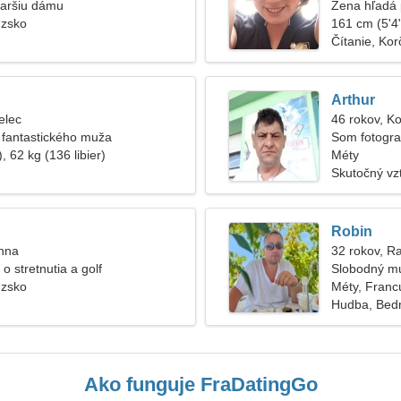
taršiu dámu
Žena hľadá 
úzsko
161 cm (5'4"
Čítanie, Kor
Arthur
elec
46 rokov, K
 fantastického muža
Som fotogra
, 62 kg (136 libier)
Méty
Skutočný vz
Robin
anna
32 rokov, R
 stretnutia a golf
Slobodný m
úzsko
Méty, Franc
Hudba, Bed
Ako funguje FraDatingGo