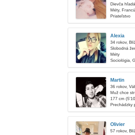
Dievča hľadá
Méty, Franc
Priateľstvo
Alexia
34 rokov, Blí
Slobodná že
Méty
Sociológia, 
Martin
36 rokov, Vá
Muž chce str
177 cm (5'10"
Prechádzky 
Olivier
57 rokov, Blí