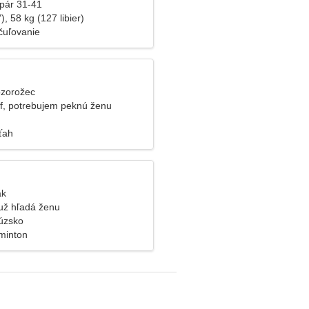
pár 31-41
), 58 kg (127 libier)
čuľovanie
ozorožec
f, potrebujem peknú ženu
ťah
ak
už hľadá ženu
úzsko
minton