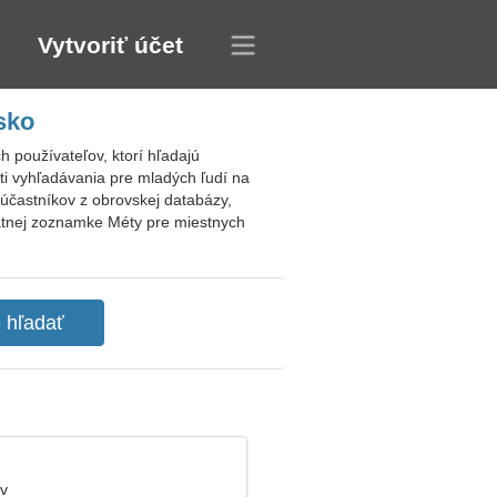
Vytvoriť účet
sko
 používateľov, ktorí hľadajú
i vyhľadávania pre mladých ľudí na
účastníkov z obrovskej databázy,
platnej zoznamke Méty pre miestnych
ev