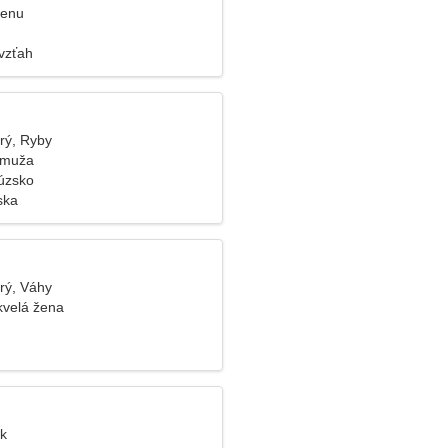
ženu
vzťah
rý, Ryby
 muža
úzsko
ska
rý, Váhy
kvelá žena
ýk