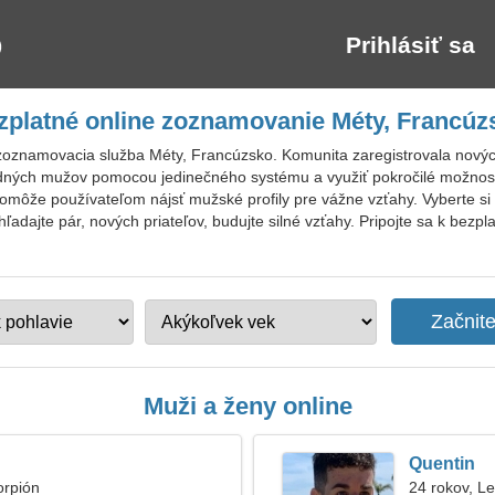
Prihlásiť sa
zplatné online zoznamovanie Méty, Francúz
zoznamovacia služba Méty, Francúzsko. Komunita zaregistrovala nových
odných mužov pomocou jedinečného systému a využiť pokročilé možnost
omôže používateľom nájsť mužské profily pre vážne vzťahy. Vyberte si 
hľadajte pár, nových priateľov, budujte silné vzťahy. Pripojte sa k bez
Muži a ženy online
Quentin
orpión
24 rokov, L