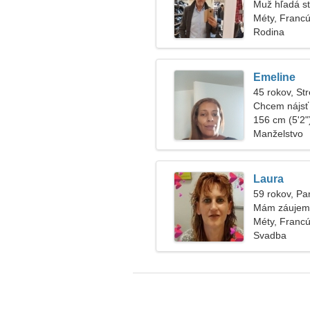
Muž hľadá s
Méty, Franc
Rodina
Emeline
45 rokov, Str
Chcem nájsť
156 cm (5'2")
Manželstvo
Laura
59 rokov, P
Mám záujem o
Méty, Franc
Svadba