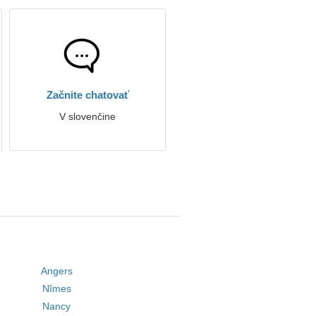
Začnite chatovať
V slovenčine
Angers
Nîmes
Nancy