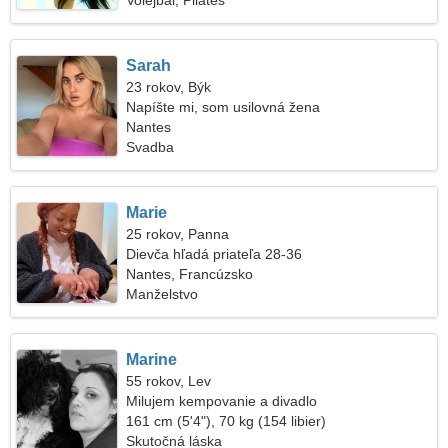
Volejbal, Pilates
Sarah
23 rokov, Býk
Napíšte mi, som usilovná žena
Nantes
Svadba
Marie
25 rokov, Panna
Dievča hľadá priateľa 28-36
Nantes, Francúzsko
Manželstvo
Marine
55 rokov, Lev
Milujem kempovanie a divadlo
161 cm (5'4"), 70 kg (154 libier)
Skutočná láska