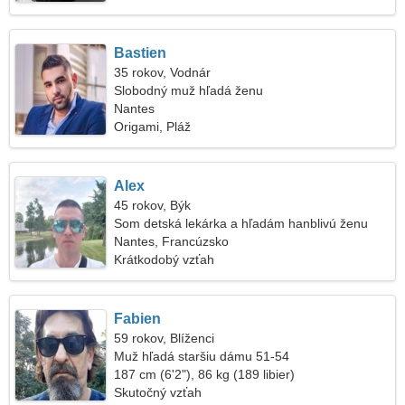
Bastien
35 rokov, Vodnár
Slobodný muž hľadá ženu
Nantes
Origami, Pláž
Alex
45 rokov, Býk
Som detská lekárka a hľadám hanblivú ženu
Nantes, Francúzsko
Krátkodobý vzťah
Fabien
59 rokov, Blíženci
Muž hľadá staršiu dámu 51-54
187 cm (6'2"), 86 kg (189 libier)
Skutočný vzťah