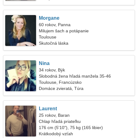
Morgane
60 rokov, Panna
Milujem šach a potápanie
Toulouse
Skutočná láska
Nina
34 rokov, Býk
Slobodná žena hľadá manžela 35-46
Toulouse, Francúzsko
Domáce zvieratá, Túra
Laurent
25 rokov, Baran
Chlap hľadá priateľku
176 cm (5'10"), 75 kg (165 libier)
Krátkodobý vzťah