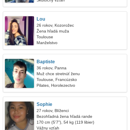
Skutočný vzťah
Lou
26 rokov, Kozorožec
Žena hľadá muža
Toulouse
Manželstvo
Baptiste
36 rokov, Panna
Muž chce stretnúť ženu
Toulouse, Francúzsko
Pilates, Horolezectvo
Sophie
27 rokov, Blíženci
Bezohľadná žena hľadá rande
170 cm (5'7"), 54 kg (119 libier)
Vážny vzťah