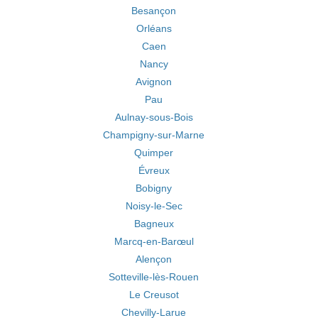
Besançon
Orléans
Caen
Nancy
Avignon
Pau
Aulnay-sous-Bois
Champigny-sur-Marne
Quimper
Évreux
Bobigny
Noisy-le-Sec
Bagneux
Marcq-en-Barœul
Alençon
Sotteville-lès-Rouen
Le Creusot
Chevilly-Larue