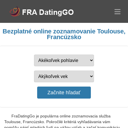
Bezplatné online zoznamovanie Toulouse,
Francúzsko
FraDatingGo je populárna online zoznamovacia služba
Toulouse, Francúzsko. Pokročilé kritériá vyhľadávania vám
pomôžu nájsť mladých ľudí na vážny vzťah a začať komunikáciu.