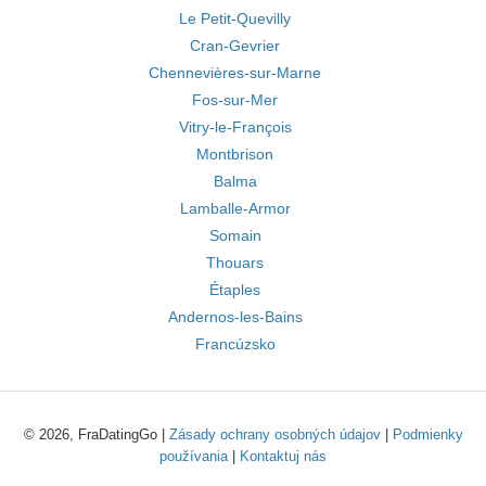
Le Petit-Quevilly
Cran-Gevrier
Chennevières-sur-Marne
Fos-sur-Mer
Vitry-le-François
Montbrison
Balma
Lamballe-Armor
Somain
Thouars
Étaples
Andernos-les-Bains
Francúzsko
© 2026, FraDatingGo |
Zásady ochrany osobných údajov
|
Podmienky
používania
|
Kontaktuj nás