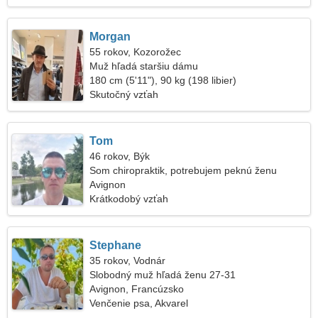
Morgan
55 rokov, Kozorožec
Muž hľadá staršiu dámu
180 cm (5'11"), 90 kg (198 libier)
Skutočný vzťah
Tom
46 rokov, Býk
Som chiropraktik, potrebujem peknú ženu
Avignon
Krátkodobý vzťah
Stephane
35 rokov, Vodnár
Slobodný muž hľadá ženu 27-31
Avignon, Francúzsko
Venčenie psa, Akvarel