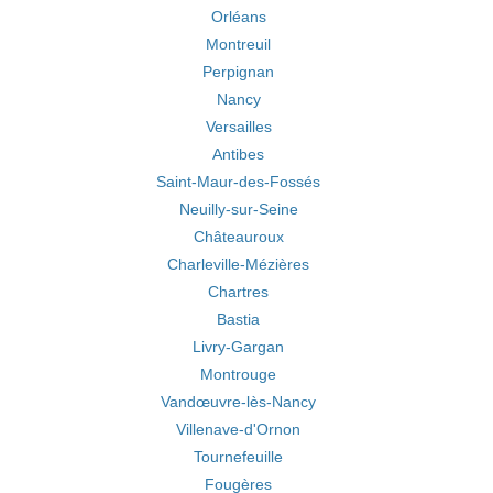
Orléans
Montreuil
Perpignan
Nancy
Versailles
Antibes
Saint-Maur-des-Fossés
Neuilly-sur-Seine
Châteauroux
Charleville-Mézières
Chartres
Bastia
Livry-Gargan
Montrouge
Vandœuvre-lès-Nancy
Villenave-d'Ornon
Tournefeuille
Fougères