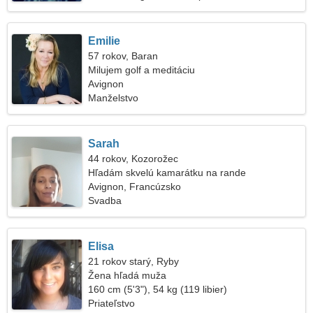
Emilie
57 rokov, Baran
Milujem golf a meditáciu
Avignon
Manželstvo
Sarah
44 rokov, Kozorožec
Hľadám skvelú kamarátku na rande
Avignon, Francúzsko
Svadba
Elisa
21 rokov starý, Ryby
Žena hľadá muža
160 cm (5'3"), 54 kg (119 libier)
Priateľstvo