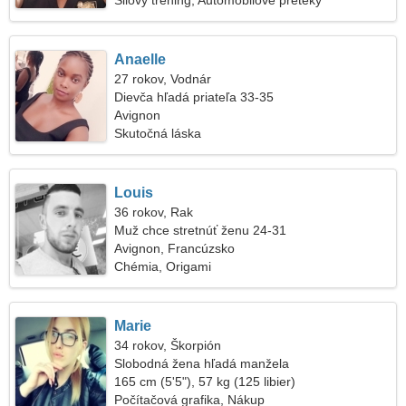
Silový tréning, Automobilové preteky
Anaelle
27 rokov, Vodnár
Dievča hľadá priateľa 33-35
Avignon
Skutočná láska
Louis
36 rokov, Rak
Muž chce stretnúť ženu 24-31
Avignon, Francúzsko
Chémia, Origami
Marie
34 rokov, Škorpión
Slobodná žena hľadá manžela
165 cm (5'5"), 57 kg (125 libier)
Počítačová grafika, Nákup