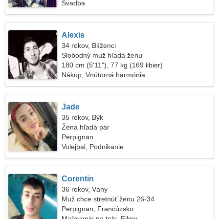
Svadba
Alexis
34 rokov, Blíženci
Slobodný muž hľadá ženu
180 cm (5'11"), 77 kg (169 libier)
Nákup, Vnútorná harmónia
Jade
35 rokov, Býk
Žena hľadá pár
Perpignan
Volejbal, Podnikanie
Corentin
36 rokov, Váhy
Muž chce stretnúť ženu 26-34
Perpignan, Francúzsko
Maľovanie na telo, Filmy