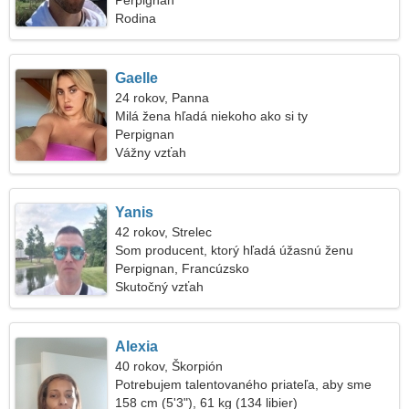
Perpignan
Rodina
Gaelle
24 rokov, Panna
Milá žena hľadá niekoho ako si ty
Perpignan
Vážny vzťah
Yanis
42 rokov, Strelec
Som producent, ktorý hľadá úžasnú ženu
Perpignan, Francúzsko
Skutočný vzťah
Alexia
40 rokov, Škorpión
Potrebujem talentovaného priateľa, aby sme
spolu chodili
158 cm (5'3"), 61 kg (134 libier)