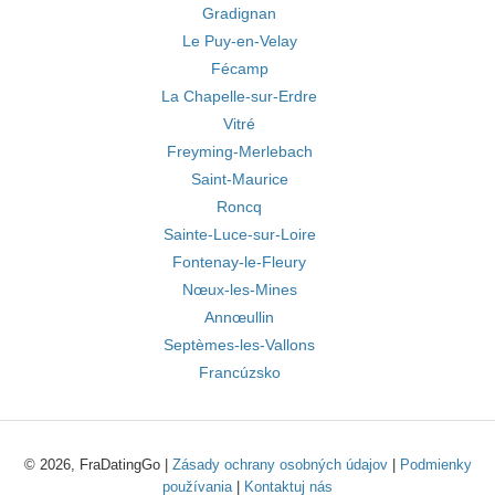
Gradignan
Le Puy-en-Velay
Fécamp
La Chapelle-sur-Erdre
Vitré
Freyming-Merlebach
Saint-Maurice
Roncq
Sainte-Luce-sur-Loire
Fontenay-le-Fleury
Nœux-les-Mines
Annœullin
Septèmes-les-Vallons
Francúzsko
© 2026, FraDatingGo |
Zásady ochrany osobných údajov
|
Podmienky
používania
|
Kontaktuj nás