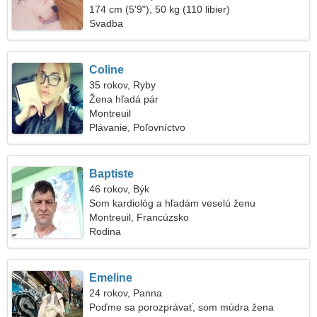
174 cm (5'9"), 50 kg (110 libier)
Svadba
Coline
35 rokov, Ryby
Žena hľadá pár
Montreuil
Plávanie, Poľovníctvo
Baptiste
46 rokov, Býk
Som kardiológ a hľadám veselú ženu
Montreuil, Francúzsko
Rodina
Emeline
24 rokov, Panna
Poďme sa porozprávať, som múdra žena