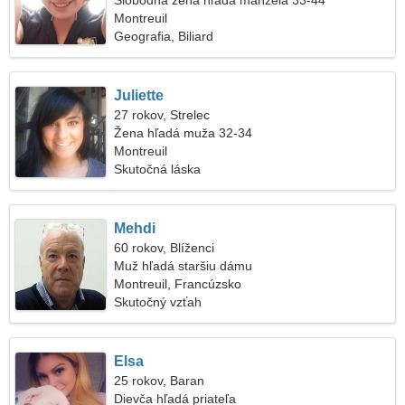
Slobodná žena hľadá manžela 33-44
Montreuil
Geografia, Biliard
Juliette
27 rokov, Strelec
Žena hľadá muža 32-34
Montreuil
Skutočná láska
Mehdi
60 rokov, Blíženci
Muž hľadá staršiu dámu
Montreuil, Francúzsko
Skutočný vzťah
Elsa
25 rokov, Baran
Dievča hľadá priateľa