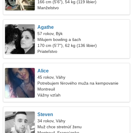
166 cm (5'6"), 54 kg (119 libier)
Manželstvo
Agathe
57 rokov, Býk
Milujem bowling a šach
170 cm (5'7"), 62 kg (136 libier)
Priateľstvo
Alice
45 rokov, Váhy
Potrebujem férového muža na kempovanie
Montreuil
Vážny vzťah
Steven
34 rokov, Váhy
Muž chce stretnúť ženu
Montreuil, Francúzsko