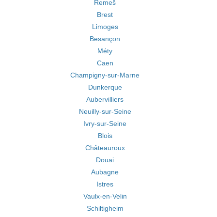
Remeš
Brest
Limoges
Besançon
Méty
Caen
Champigny-sur-Marne
Dunkerque
Aubervilliers
Neuilly-sur-Seine
Ivry-sur-Seine
Blois
Châteauroux
Douai
Aubagne
Istres
Vaulx-en-Velin
Schiltigheim