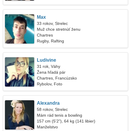
Max
33 rokov, Strelec
Muž chce stretnúť ženu
Chartres
Rugby, Rafting
Ludivine
31 rok, Váhy
Žena hľadá pár
Chartres, Francúzsko
Rybolov, Foto
Alexandra
58 rokov, Strelec
Mám rád tenis a bowling
157 cm (5'2"), 64 kg (141 libier)
Manželstvo