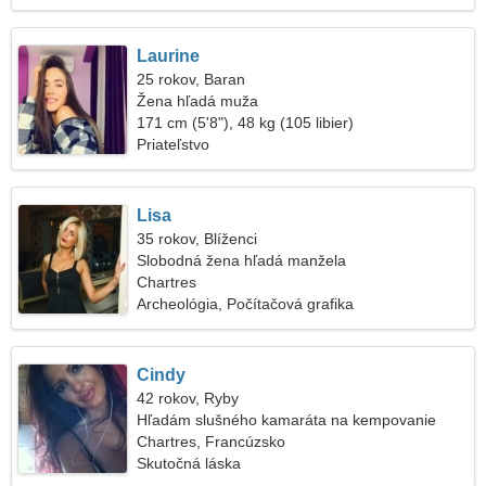
Laurine
25 rokov, Baran
Žena hľadá muža
171 cm (5'8"), 48 kg (105 libier)
Priateľstvo
Lisa
35 rokov, Blíženci
Slobodná žena hľadá manžela
Chartres
Archeológia, Počítačová grafika
Cindy
42 rokov, Ryby
Hľadám slušného kamaráta na kempovanie
Chartres, Francúzsko
Skutočná láska