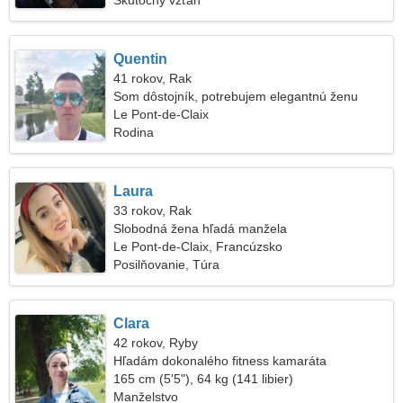
Skutočný vzťah
Quentin
41 rokov, Rak
Som dôstojník, potrebujem elegantnú ženu
Le Pont-de-Claix
Rodina
Laura
33 rokov, Rak
Slobodná žena hľadá manžela
Le Pont-de-Claix, Francúzsko
Posilňovanie, Túra
Clara
42 rokov, Ryby
Hľadám dokonalého fitness kamaráta
165 cm (5'5"), 64 kg (141 libier)
Manželstvo