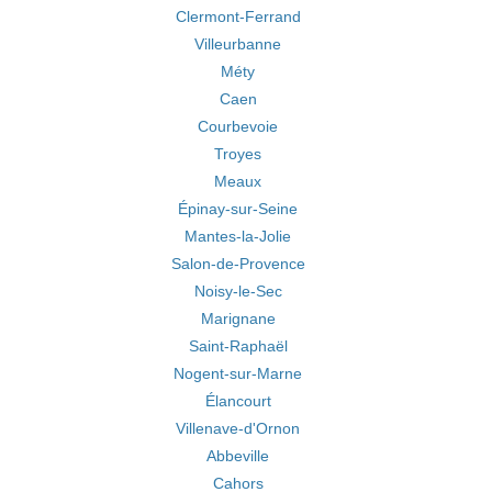
Clermont-Ferrand
Villeurbanne
Méty
Caen
Courbevoie
Troyes
Meaux
Épinay-sur-Seine
Mantes-la-Jolie
Salon-de-Provence
Noisy-le-Sec
Marignane
Saint-Raphaël
Nogent-sur-Marne
Élancourt
Villenave-d'Ornon
Abbeville
Cahors