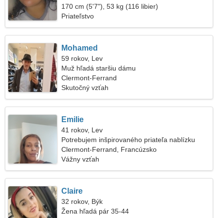
170 cm (5'7"), 53 kg (116 libier)
Priateľstvo
Mohamed
59 rokov, Lev
Muž hľadá staršiu dámu
Clermont-Ferrand
Skutočný vzťah
Emilie
41 rokov, Lev
Potrebujem inšpirovaného priateľa nablízku
Clermont-Ferrand, Francúzsko
Vážny vzťah
Claire
32 rokov, Býk
Žena hľadá pár 35-44