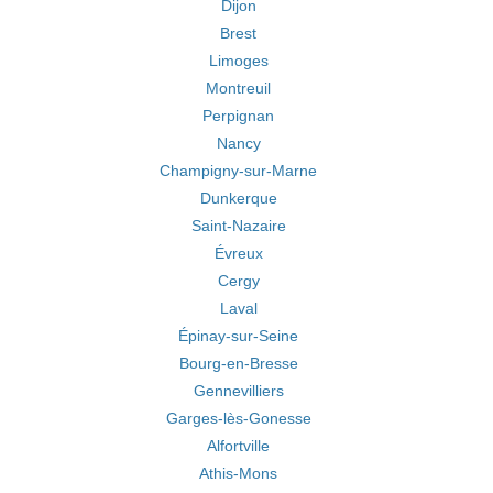
Dijon
Brest
Limoges
Montreuil
Perpignan
Nancy
Champigny-sur-Marne
Dunkerque
Saint-Nazaire
Évreux
Cergy
Laval
Épinay-sur-Seine
Bourg-en-Bresse
Gennevilliers
Garges-lès-Gonesse
Alfortville
Athis-Mons