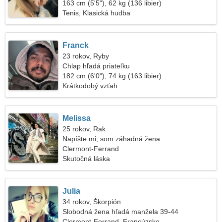
163 cm (5'5"), 62 kg (136 libier)
Tenis, Klasická hudba
Franck
23 rokov, Ryby
Chlap hľadá priateľku
182 cm (6'0"), 74 kg (163 libier)
Krátkodobý vzťah
Melissa
25 rokov, Rak
Napíšte mi, som záhadná žena
Clermont-Ferrand
Skutočná láska
Julia
34 rokov, Škorpión
Slobodná žena hľadá manžela 39-44
Clermont-Ferrand, Francúzsko