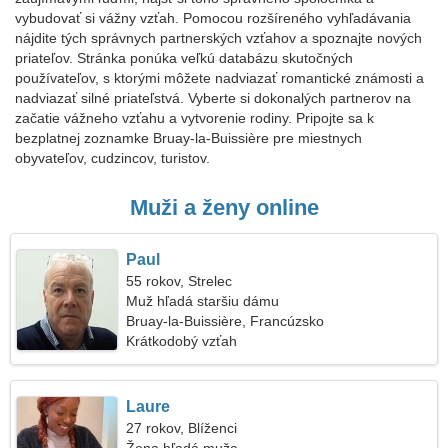
vybudovať si vážny vzťah. Pomocou rozšíreného vyhľadávania
nájdite tých správnych partnerských vzťahov a spoznajte nových
priateľov. Stránka ponúka veľkú databázu skutočných
používateľov, s ktorými môžete nadviazať romantické známosti a
nadviazať silné priateľstvá. Vyberte si dokonalých partnerov na
začatie vážneho vzťahu a vytvorenie rodiny. Pripojte sa k
bezplatnej zoznamke Bruay-la-Buissière pre miestnych
obyvateľov, cudzincov, turistov.
Muži a ženy online
Paul
55 rokov, Strelec
Muž hľadá staršiu dámu
Bruay-la-Buissière, Francúzsko
Krátkodobý vzťah
Laure
27 rokov, Blíženci