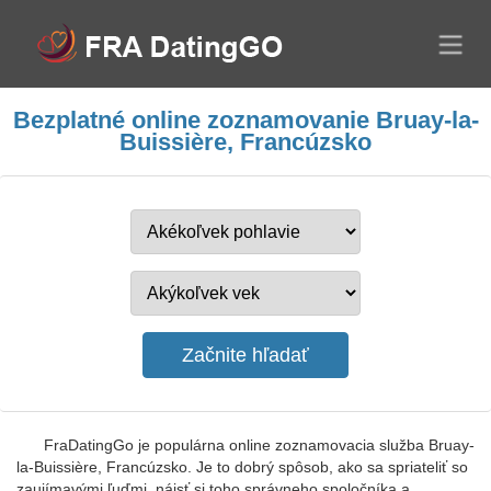
Bezplatné online zoznamovanie Bruay-la-
Buissière, Francúzsko
FraDatingGo je populárna online zoznamovacia služba Bruay-
la-Buissière, Francúzsko. Je to dobrý spôsob, ako sa spriateliť so
zaujímavými ľuďmi, nájsť si toho správneho spoločníka a