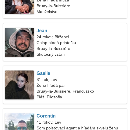
Žena hľadá muža
Bruay-la-Buissière
Manželstvo
Jean
24 rokov, Blíženci
Chlap hľadá priateľku
Bruay-la-Buissière
Skutočný vzťah
Gaelle
31 rok, Lev
Žena hľadá pár
Bruay-la-Buissière, Francúzsko
Pláž, Filozofia
Corentin
41 rokov, Lev
Som poisťovací agent a hľadám skvelú ženu