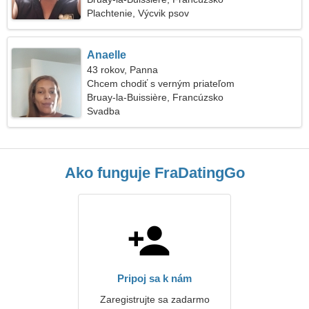
Plachtenie, Výcvik psov
Anaelle
43 rokov, Panna
Chcem chodiť s verným priateľom
Bruay-la-Buissière, Francúzsko
Svadba
Ako funguje FraDatingGo
Pripoj sa k nám
Zaregistrujte sa zadarmo