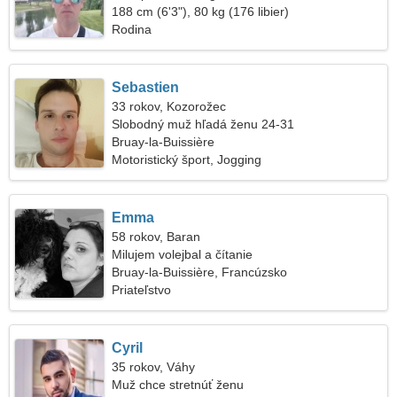
188 cm (6'3"), 80 kg (176 libier)
Rodina
Sebastien
33 rokov, Kozorožec
Slobodný muž hľadá ženu 24-31
Bruay-la-Buissière
Motoristický šport, Jogging
Emma
58 rokov, Baran
Milujem volejbal a čítanie
Bruay-la-Buissière, Francúzsko
Priateľstvo
Cyril
35 rokov, Váhy
Muž chce stretnúť ženu