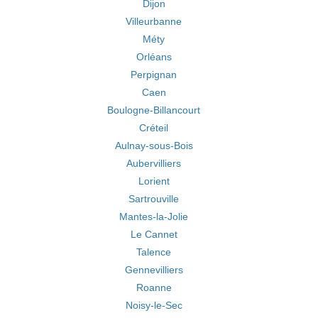
Dijon
Villeurbanne
Méty
Orléans
Perpignan
Caen
Boulogne-Billancourt
Créteil
Aulnay-sous-Bois
Aubervilliers
Lorient
Sartrouville
Mantes-la-Jolie
Le Cannet
Talence
Gennevilliers
Roanne
Noisy-le-Sec