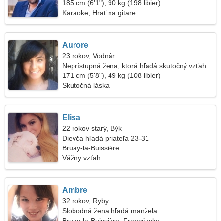
185 cm (6'1"), 90 kg (198 libier)
Karaoke, Hrať na gitare
Aurore
23 rokov, Vodnár
Neprístupná žena, ktorá hľadá skutočný vzťah
171 cm (5'8"), 49 kg (108 libier)
Skutočná láska
Elisa
22 rokov starý, Býk
Dievča hľadá priateľa 23-31
Bruay-la-Buissière
Vážny vzťah
Ambre
32 rokov, Ryby
Slobodná žena hľadá manžela
Bruay-la-Buissière, Francúzsko