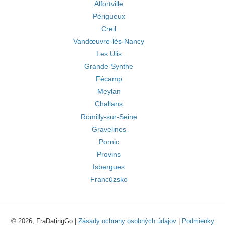
Alfortville
Périgueux
Creil
Vandœuvre-lès-Nancy
Les Ulis
Grande-Synthe
Fécamp
Meylan
Challans
Romilly-sur-Seine
Gravelines
Pornic
Provins
Isbergues
Francúzsko
© 2026, FraDatingGo |
Zásady ochrany osobných údajov
|
Podmienky