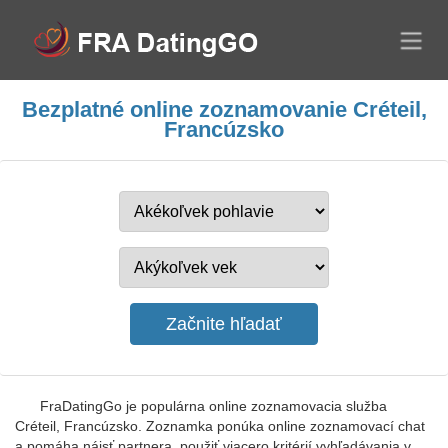
Bezplatné online zoznamovanie Créteil,
Francúzsko
FraDatingGo je populárna online zoznamovacia služba
Créteil, Francúzsko. Zoznamka ponúka online zoznamovací chat
a pomáha nájsť partnera, použiť viacero kritérií vyhľadávania v