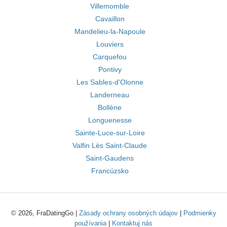
Villemomble
Cavaillon
Mandelieu-la-Napoule
Louviers
Carquefou
Pontivy
Les Sables-d'Olonne
Landerneau
Bollène
Longuenesse
Sainte-Luce-sur-Loire
Valfin Lès Saint-Claude
Saint-Gaudens
Francúzsko
© 2026, FraDatingGo |
Zásady ochrany osobných údajov
|
Podmienky
používania
|
Kontaktuj nás