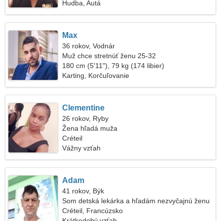
Hudba, Autá
Max
36 rokov, Vodnár
Muž chce stretnúť ženu 25-32
180 cm (5'11"), 79 kg (174 libier)
Karting, Korčuľovanie
Clementine
26 rokov, Ryby
Žena hľadá muža
Créteil
Vážny vzťah
Adam
41 rokov, Býk
Som detská lekárka a hľadám nezvyčajnú ženu
Créteil, Francúzsko
Krátkodobý vzťah