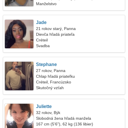
Manželstvo
Jade
21 rokov starý, Panna
Dievča hľadá priateľa
Créteil
Svadba
Stephane
27 rokov, Panna
Chlap hľadá priateľku
Créteil, Francúzsko
Skutočný vzťah
Juliette
32 rokov, Býk
Slobodná žena hľadá manžela
167 cm (5'6"), 62 kg (136 libier)