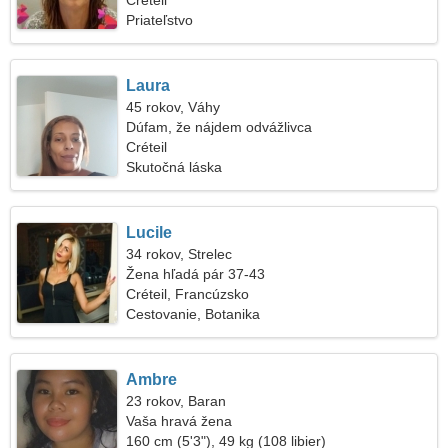
Créteil
Priateľstvo
Laura
45 rokov, Váhy
Dúfam, že nájdem odvážlivca
Créteil
Skutočná láska
Lucile
34 rokov, Strelec
Žena hľadá pár 37-43
Créteil, Francúzsko
Cestovanie, Botanika
Ambre
23 rokov, Baran
Vaša hravá žena
160 cm (5'3"), 49 kg (108 libier)